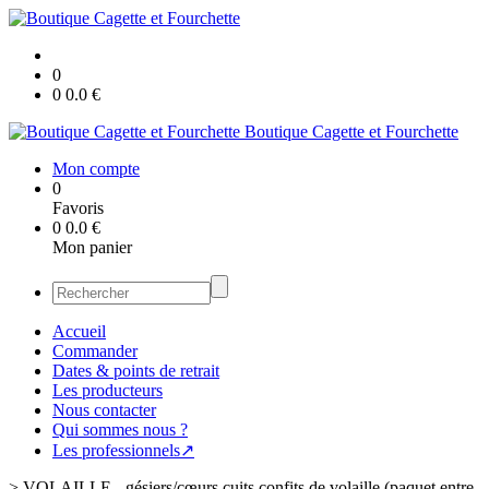
0
0
0.0
€
Boutique Cagette et Fourchette
Mon compte
0
Favoris
0
0.0
€
Mon panier
Accueil
Commander
Dates & points de retrait
Les producteurs
Nous contacter
Qui sommes nous ?
Les professionnels↗
>
VOLAILLE - gésiers/cœurs cuits confits de volaille (paquet entre