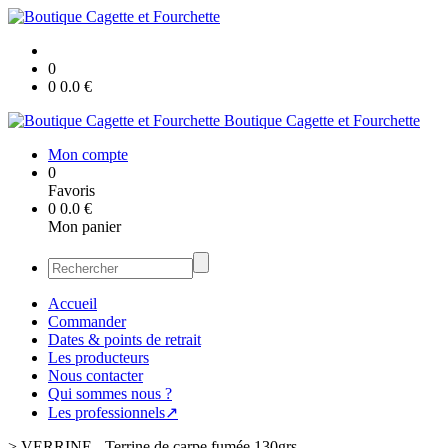
0
0
0.0
€
Boutique Cagette et Fourchette
Mon compte
0
Favoris
0
0.0
€
Mon panier
Accueil
Commander
Dates & points de retrait
Les producteurs
Nous contacter
Qui sommes nous ?
Les professionnels↗
>
VERRINE - Terrine de carpe fumée 130grs