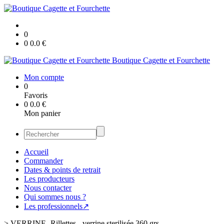
0
0
0.0
€
Boutique Cagette et Fourchette
Mon compte
0
Favoris
0
0.0
€
Mon panier
Accueil
Commander
Dates & points de retrait
Les producteurs
Nous contacter
Qui sommes nous ?
Les professionnels↗
>
VERRINE -Rillettes - verrine sterilisée 360 grs