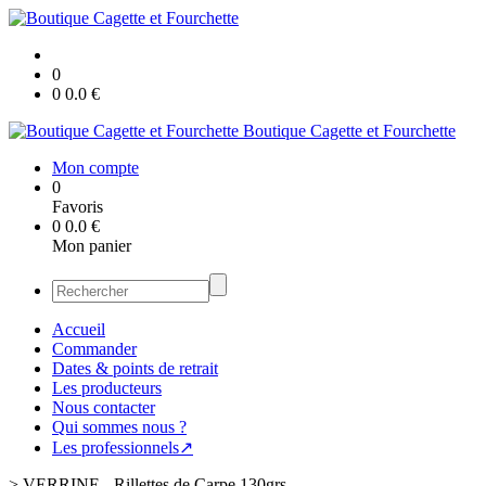
0
0
0.0
€
Boutique Cagette et Fourchette
Mon compte
0
Favoris
0
0.0
€
Mon panier
Accueil
Commander
Dates & points de retrait
Les producteurs
Nous contacter
Qui sommes nous ?
Les professionnels↗
>
VERRINE - Rillettes de Carpe 130grs