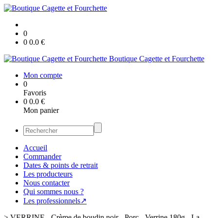
0
0
0.0
€
Boutique Cagette et Fourchette
Mon compte
0
Favoris
0
0.0
€
Mon panier
Accueil
Commander
Dates & points de retrait
Les producteurs
Nous contacter
Qui sommes nous ?
Les professionnels↗
>
VERRINE - Crème de boudin noir - Porc - Verrine 180g - La