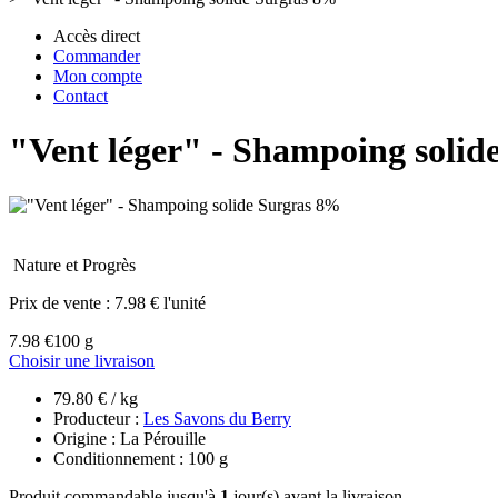
Accès direct
Commander
Mon compte
Contact
"Vent léger" - Shampoing solid
Nature et Progrès
Prix de vente :
7.98 € l'unité
7.98 €
100 g
Choisir une livraison
79.80 € / kg
Producteur :
Les Savons du Berry
Origine : La Pérouille
Conditionnement : 100 g
Produit commandable jusqu'à
1
jour(s) avant la livraison