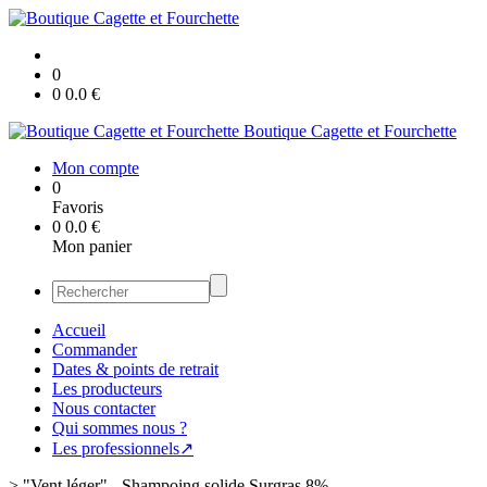
0
0
0.0
€
Boutique Cagette et Fourchette
Mon compte
0
Favoris
0
0.0
€
Mon panier
Accueil
Commander
Dates & points de retrait
Les producteurs
Nous contacter
Qui sommes nous ?
Les professionnels↗
>
"Vent léger" - Shampoing solide Surgras 8%