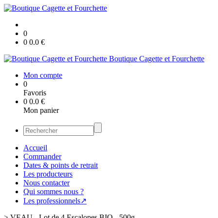
0
0
0.0
€
Boutique Cagette et Fourchette
Mon compte
0
Favoris
0
0.0
€
Mon panier
Accueil
Commander
Dates & points de retrait
Les producteurs
Nous contacter
Qui sommes nous ?
Les professionnels↗
>
VEAU - Lot de 4 Escalopes BIO - 500g