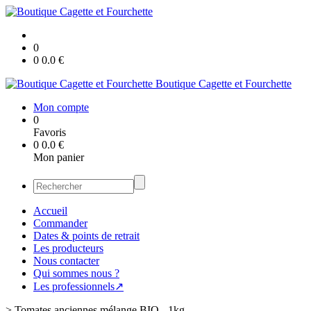
0
0
0.0
€
Boutique Cagette et Fourchette
Mon compte
0
Favoris
0
0.0
€
Mon panier
Accueil
Commander
Dates & points de retrait
Les producteurs
Nous contacter
Qui sommes nous ?
Les professionnels↗
>
Tomates anciennes mélange BIO - 1kg