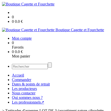
0
0
0.0
€
Boutique Cagette et Fourchette
Mon compte
0
Favoris
0
0.0
€
Mon panier
Accueil
Commander
Dates & points de retrait
Les producteurs
Nous contacter
Qui sommes nous ?
Les professionnels↗
>
Tartinades d'asperges LOT DE 3 (assortiment nature-ciboulette-