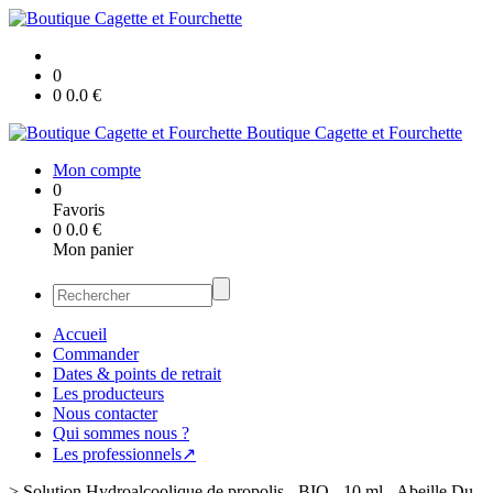
0
0
0.0
€
Boutique Cagette et Fourchette
Mon compte
0
Favoris
0
0.0
€
Mon panier
Accueil
Commander
Dates & points de retrait
Les producteurs
Nous contacter
Qui sommes nous ?
Les professionnels↗
>
Solution Hydroalcoolique de propolis - BIO - 10 ml - Abeille Du