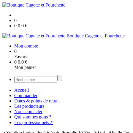
0
0
0.0
€
Boutique Cagette et Fourchette
Mon compte
0
Favoris
0
0.0
€
Mon panier
Accueil
Commander
Dates & points de retrait
Les producteurs
Nous contacter
Qui sommes nous ?
Les professionnels↗
>
Solution hydro glycérinée de Propolis 16,7% - 30 ml - Abeille Du