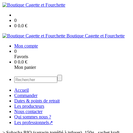
0
0
0.0
€
Boutique Cagette et Fourchette
Mon compte
0
Favoris
0
0.0
€
Mon panier
Accueil
Commander
Dates & points de retrait
Les producteurs
Nous contacter
Qui sommes nous ?
Les professionnels↗
>
Sobacha BIO (sarrasin torréfié à infuser)- 150g - sachet kraft