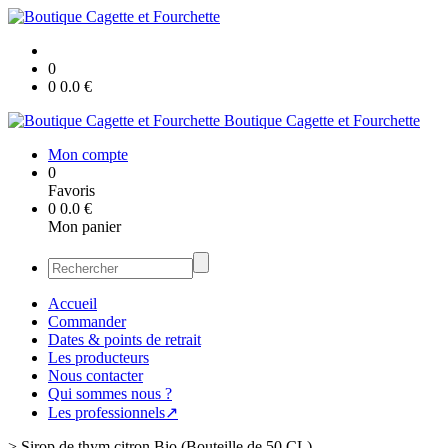
0
0
0.0
€
Boutique Cagette et Fourchette
Mon compte
0
Favoris
0
0.0
€
Mon panier
Accueil
Commander
Dates & points de retrait
Les producteurs
Nous contacter
Qui sommes nous ?
Les professionnels↗
>
Sirop de thym citron Bio (Bouteille de 50 CL)