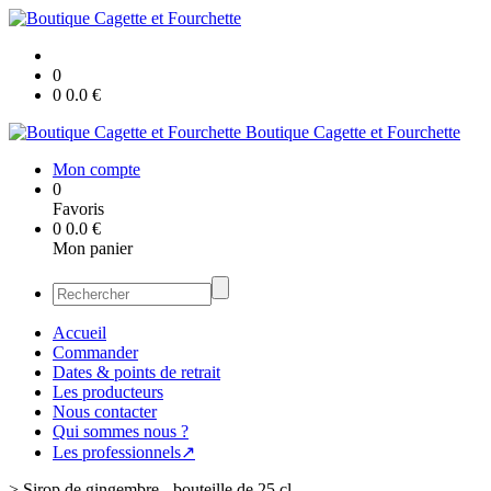
0
0
0.0
€
Boutique Cagette et Fourchette
Mon compte
0
Favoris
0
0.0
€
Mon panier
Accueil
Commander
Dates & points de retrait
Les producteurs
Nous contacter
Qui sommes nous ?
Les professionnels↗
>
Sirop de gingembre - bouteille de 25 cl