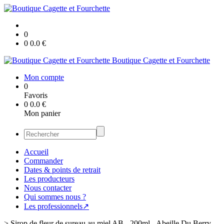
0
0
0.0
€
Boutique Cagette et Fourchette
Mon compte
0
Favoris
0
0.0
€
Mon panier
Accueil
Commander
Dates & points de retrait
Les producteurs
Nous contacter
Qui sommes nous ?
Les professionnels↗
>
Sirop de fleur de sureau au miel AB - 200ml - Abeille Du Berry