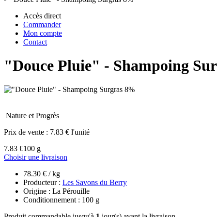
Accès direct
Commander
Mon compte
Contact
"Douce Pluie" - Shampoing Su
Nature et Progrès
Prix de vente :
7.83 € l'unité
7.83 €
100 g
Choisir une livraison
78.30 € / kg
Producteur :
Les Savons du Berry
Origine : La Pérouille
Conditionnement : 100 g
Produit commandable jusqu'à
1
jour(s) avant la livraison