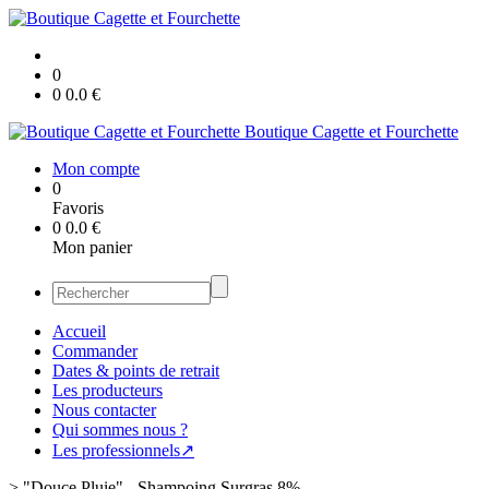
0
0
0.0
€
Boutique Cagette et Fourchette
Mon compte
0
Favoris
0
0.0
€
Mon panier
Accueil
Commander
Dates & points de retrait
Les producteurs
Nous contacter
Qui sommes nous ?
Les professionnels↗
>
"Douce Pluie" - Shampoing Surgras 8%