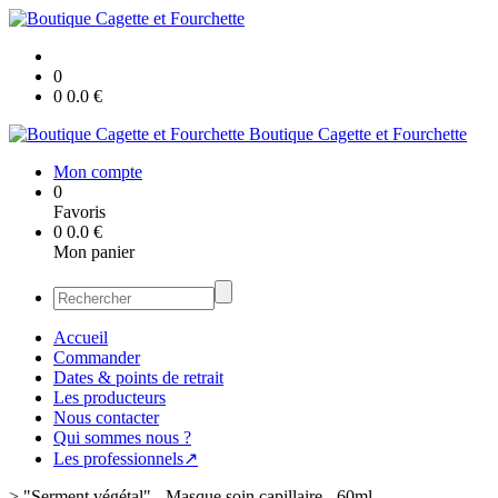
0
0
0.0
€
Boutique Cagette et Fourchette
Mon compte
0
Favoris
0
0.0
€
Mon panier
Accueil
Commander
Dates & points de retrait
Les producteurs
Nous contacter
Qui sommes nous ?
Les professionnels↗
>
"Serment végétal" - Masque soin capillaire - 60ml