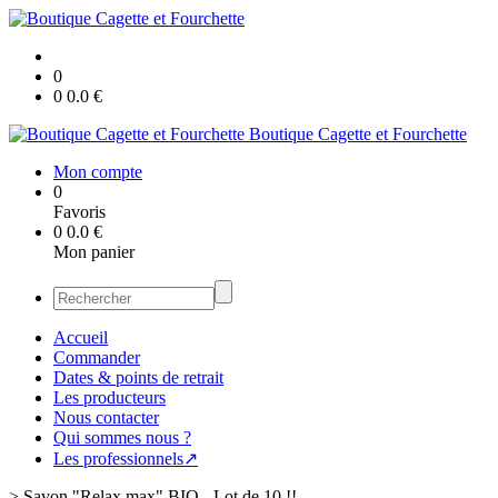
0
0
0.0
€
Boutique Cagette et Fourchette
Mon compte
0
Favoris
0
0.0
€
Mon panier
Accueil
Commander
Dates & points de retrait
Les producteurs
Nous contacter
Qui sommes nous ?
Les professionnels↗
>
Savon "Relax max" BIO - Lot de 10 !!