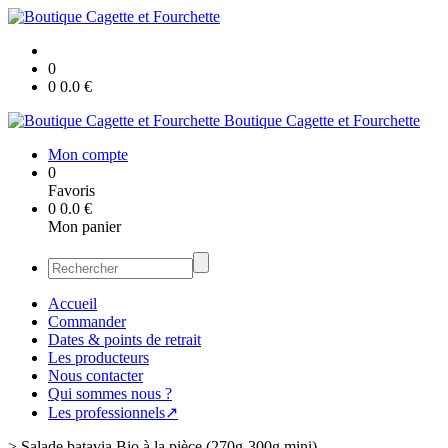
0
0
0.0
€
Boutique Cagette et Fourchette
Mon compte
0
Favoris
0
0.0
€
Mon panier
Accueil
Commander
Dates & points de retrait
Les producteurs
Nous contacter
Qui sommes nous ?
Les professionnels↗
>
Salade batavia Bio à la pièce (270g-300g mini)