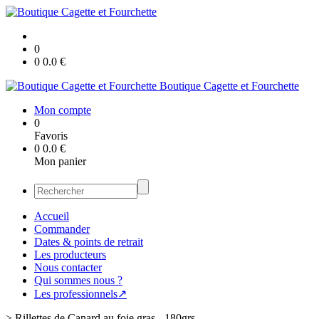
0
0
0.0
€
Boutique Cagette et Fourchette
Mon compte
0
Favoris
0
0.0
€
Mon panier
Accueil
Commander
Dates & points de retrait
Les producteurs
Nous contacter
Qui sommes nous ?
Les professionnels↗
>
Rillettes de Canard au foie gras - 180grs