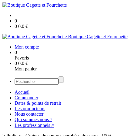
0
0
0.0
€
Boutique Cagette et Fourchette
Mon compte
0
Favoris
0
0.0
€
Mon panier
Accueil
Commander
Dates & points de retrait
Les producteurs
Nous contacter
Qui sommes nous ?
Les professionnels↗
>
Pralines - Graines de courges enrobées de sucre - 100g