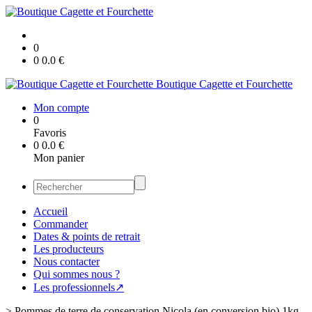
0
0
0.0
€
Boutique Cagette et Fourchette
Mon compte
0
Favoris
0
0.0
€
Mon panier
Accueil
Commander
Dates & points de retrait
Les producteurs
Nous contacter
Qui sommes nous ?
Les professionnels↗
>
Pommes de terre de conservation Nicola (en conversion bio) 1kg