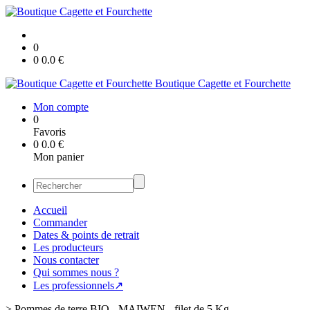
0
0
0.0
€
Boutique Cagette et Fourchette
Mon compte
0
Favoris
0
0.0
€
Mon panier
Accueil
Commander
Dates & points de retrait
Les producteurs
Nous contacter
Qui sommes nous ?
Les professionnels↗
>
Pommes de terre BIO - MAIWEN - filet de 5 Kg