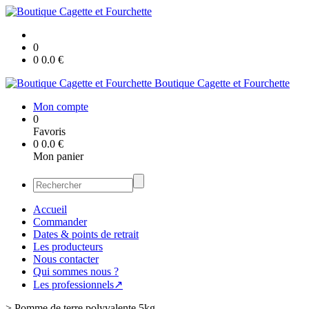
0
0
0.0
€
Boutique Cagette et Fourchette
Mon compte
0
Favoris
0
0.0
€
Mon panier
Accueil
Commander
Dates & points de retrait
Les producteurs
Nous contacter
Qui sommes nous ?
Les professionnels↗
>
Pomme de terre polyvalente 5kg