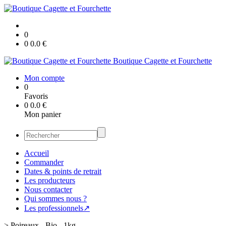
0
0
0.0
€
Boutique Cagette et Fourchette
Mon compte
0
Favoris
0
0.0
€
Mon panier
Accueil
Commander
Dates & points de retrait
Les producteurs
Nous contacter
Qui sommes nous ?
Les professionnels↗
>
Poireaux - Bio - 1kg