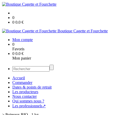
0
0
0.0
€
Boutique Cagette et Fourchette
Mon compte
0
Favoris
0
0.0
€
Mon panier
Accueil
Commander
Dates & points de retrait
Les producteurs
Nous contacter
Qui sommes nous ?
Les professionnels↗
>
Poireaux BIO - 1 kg