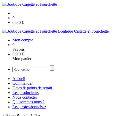
0
0
0.0
€
Boutique Cagette et Fourchette
Mon compte
0
Favoris
0
0.0
€
Mon panier
Accueil
Commander
Dates & points de retrait
Les producteurs
Nous contacter
Qui sommes nous ?
Les professionnels↗
>
Penne Rigate - 1.2kg