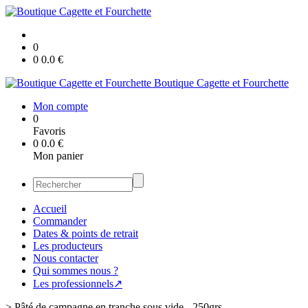
0
0
0.0
€
Boutique Cagette et Fourchette
Mon compte
0
Favoris
0
0.0
€
Mon panier
Accueil
Commander
Dates & points de retrait
Les producteurs
Nous contacter
Qui sommes nous ?
Les professionnels↗
>
Pâté de campagne en tranche sous vide - 250grs