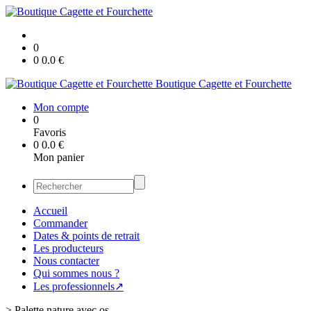
0
0
0.0
€
Boutique Cagette et Fourchette
Mon compte
0
Favoris
0
0.0
€
Mon panier
Accueil
Commander
Dates & points de retrait
Les producteurs
Nous contacter
Qui sommes nous ?
Les professionnels↗
>
Palette nature avec os