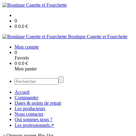
0
0
0.0
€
Boutique Cagette et Fourchette
Mon compte
0
Favoris
0
0.0
€
Mon panier
Accueil
Commander
Dates & points de retrait
Les producteurs
Nous contacter
Qui sommes nous ?
Les professionnels↗
>
Oignons rouges Bio 1kg