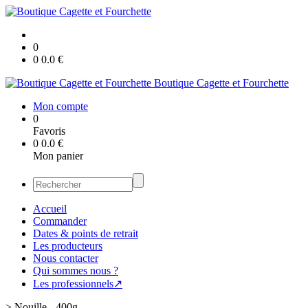
0
0
0.0
€
Boutique Cagette et Fourchette
Mon compte
0
Favoris
0
0.0
€
Mon panier
Accueil
Commander
Dates & points de retrait
Les producteurs
Nous contacter
Qui sommes nous ?
Les professionnels↗
>
Nouille - 400g -