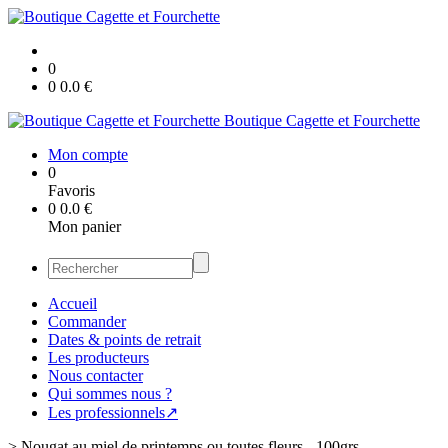
0
0
0.0
€
Boutique Cagette et Fourchette
Mon compte
0
Favoris
0
0.0
€
Mon panier
Accueil
Commander
Dates & points de retrait
Les producteurs
Nous contacter
Qui sommes nous ?
Les professionnels↗
>
Nougat au miel de printemps ou toutes fleurs - 100grs