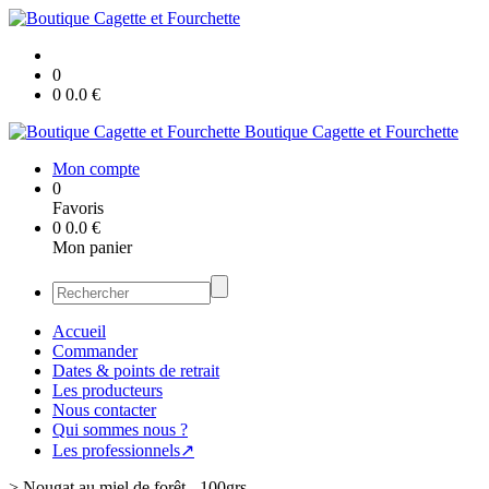
0
0
0.0
€
Boutique Cagette et Fourchette
Mon compte
0
Favoris
0
0.0
€
Mon panier
Accueil
Commander
Dates & points de retrait
Les producteurs
Nous contacter
Qui sommes nous ?
Les professionnels↗
>
Nougat au miel de forêt - 100grs