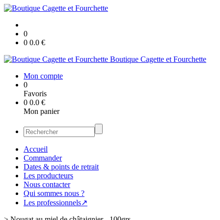
0
0
0.0
€
Boutique Cagette et Fourchette
Mon compte
0
Favoris
0
0.0
€
Mon panier
Accueil
Commander
Dates & points de retrait
Les producteurs
Nous contacter
Qui sommes nous ?
Les professionnels↗
>
Nougat au miel de châtaignier - 100grs