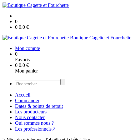
0
0
0.0
€
Boutique Cagette et Fourchette
Mon compte
0
Favoris
0
0.0
€
Mon panier
Accueil
Commander
Dates & points de retrait
Les producteurs
Nous contacter
Qui sommes nous ?
Les professionnels↗
>
Miel de printemps "l'abeille et la bête" 1kg