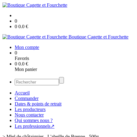
0
0
0.0
€
Boutique Cagette et Fourchette
Mon compte
0
Favoris
0
0.0
€
Mon panier
Accueil
Commander
Dates & points de retrait
Les producteurs
Nous contacter
Qui sommes nous ?
Les professionnels↗
>
Miel de châtaignier - L'abeille de Brenne - 500g