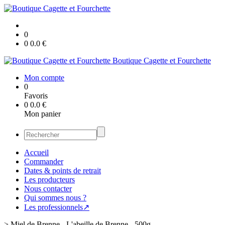
0
0
0.0
€
Boutique Cagette et Fourchette
Mon compte
0
Favoris
0
0.0
€
Mon panier
Accueil
Commander
Dates & points de retrait
Les producteurs
Nous contacter
Qui sommes nous ?
Les professionnels↗
>
Miel de Brenne - L'abeille de Brenne - 500g