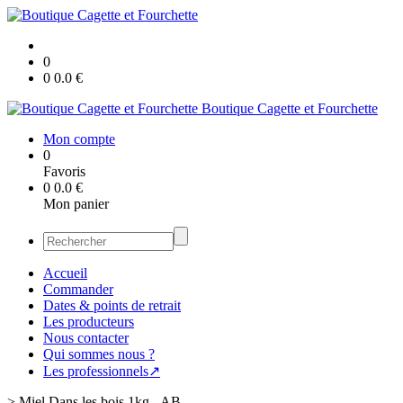
0
0
0.0
€
Boutique Cagette et Fourchette
Mon compte
0
Favoris
0
0.0
€
Mon panier
Accueil
Commander
Dates & points de retrait
Les producteurs
Nous contacter
Qui sommes nous ?
Les professionnels↗
>
Miel Dans les bois 1kg - AB