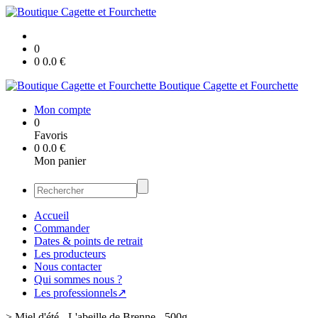
0
0
0.0
€
Boutique Cagette et Fourchette
Mon compte
0
Favoris
0
0.0
€
Mon panier
Accueil
Commander
Dates & points de retrait
Les producteurs
Nous contacter
Qui sommes nous ?
Les professionnels↗
>
Miel d'été - L'abeille de Brenne - 500g