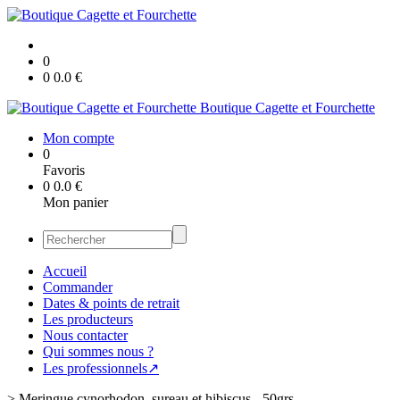
0
0
0.0
€
Boutique Cagette et Fourchette
Mon compte
0
Favoris
0
0.0
€
Mon panier
Accueil
Commander
Dates & points de retrait
Les producteurs
Nous contacter
Qui sommes nous ?
Les professionnels↗
>
Meringue cynorhodon, sureau et hibiscus - 50grs