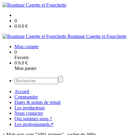
0
0
0.0
€
Boutique Cagette et Fourchette
Mon compte
0
Favoris
0
0.0
€
Mon panier
Accueil
Commander
Dates & points de retrait
Les producteurs
Nous contacter
Qui sommes nous ?
Les professionnels↗
>
Maïs pop corn "1001 graines" - sachet de 300g