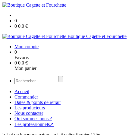
0
0
0.0
€
Boutique Cagette et Fourchette
Mon compte
0
Favoris
0
0.0
€
Mon panier
Accueil
Commander
Dates & points de retrait
Les producteurs
Nous contacter
Qui sommes nous ?
Les professionnels↗
>
Lot de 6 yaourts nature au lait entier fermier 125g