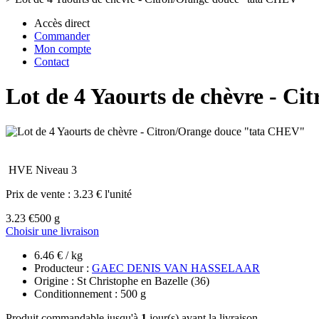
Accès direct
Commander
Mon compte
Contact
Lot de 4 Yaourts de chèvre - C
HVE Niveau 3
Prix de vente :
3.23 € l'unité
3.23 €
500 g
Choisir une livraison
6.46 € / kg
Producteur :
GAEC DENIS VAN HASSELAAR
Origine : St Christophe en Bazelle (36)
Conditionnement : 500 g
Produit commandable jusqu'à
1
jour(s) avant la livraison