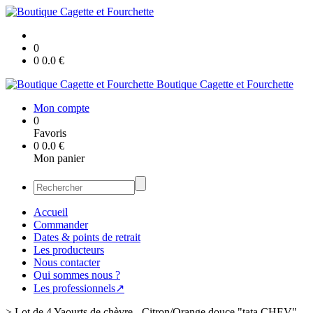
0
0
0.0
€
Boutique Cagette et Fourchette
Mon compte
0
Favoris
0
0.0
€
Mon panier
Accueil
Commander
Dates & points de retrait
Les producteurs
Nous contacter
Qui sommes nous ?
Les professionnels↗
>
Lot de 4 Yaourts de chèvre - Citron/Orange douce "tata CHEV"