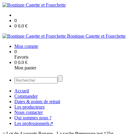
0
0
0.0
€
Boutique Cagette et Fourchette
Mon compte
0
Favoris
0
0.0
€
Mon panier
Accueil
Commander
Dates & points de retrait
Les producteurs
Nous contacter
Qui sommes nous ?
Les professionnels↗
>
Lot de 4 yaourts Banane - La vache Brennouse pot 125g