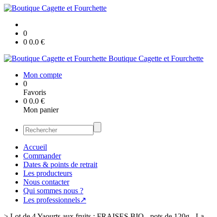
0
0
0.0
€
Boutique Cagette et Fourchette
Mon compte
0
Favoris
0
0.0
€
Mon panier
Accueil
Commander
Dates & points de retrait
Les producteurs
Nous contacter
Qui sommes nous ?
Les professionnels↗
>
Lot de 4 Yaourts aux fruits : FRAISES BIO - pots de 120g - La