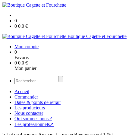
0
0
0.0
€
Boutique Cagette et Fourchette
Mon compte
0
Favoris
0
0.0
€
Mon panier
Accueil
Commander
Dates & points de retrait
Les producteurs
Nous contacter
Qui sommes nous ?
Les professionnels↗
>
Lot de 4 yaourts Ananas- La vache Brennouse pot 125g