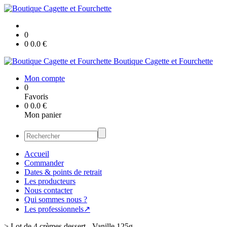
0
0
0.0
€
Boutique Cagette et Fourchette
Mon compte
0
Favoris
0
0.0
€
Mon panier
Accueil
Commander
Dates & points de retrait
Les producteurs
Nous contacter
Qui sommes nous ?
Les professionnels↗
>
Lot de 4 crèmes dessert - Vanille 125g