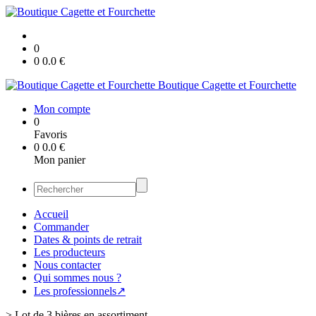
0
0
0.0
€
Boutique Cagette et Fourchette
Mon compte
0
Favoris
0
0.0
€
Mon panier
Accueil
Commander
Dates & points de retrait
Les producteurs
Nous contacter
Qui sommes nous ?
Les professionnels↗
>
Lot de 3 bières en assortiment