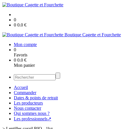
0
0
0.0
€
Boutique Cagette et Fourchette
Mon compte
0
Favoris
0
0.0
€
Mon panier
Accueil
Commander
Dates & points de retrait
Les producteurs
Nous contacter
Qui sommes nous ?
Les professionnels↗
>
Lentilles corail BIO - 1kg