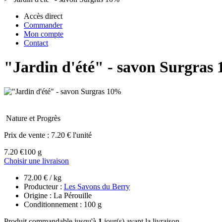
Accès direct
Commander
Mon compte
Contact
"Jardin d'été" - savon Surgras
Nature et Progrès
Prix de vente :
7.20 € l'unité
7.20 €
100 g
Choisir une livraison
72.00 € / kg
Producteur :
Les Savons du Berry
Origine : La Pérouille
Conditionnement : 100 g
Produit commandable jusqu'à
1
jour(s) avant la livraison